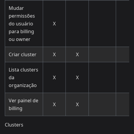
Mudar
permissões
do usuário
X
para billing
ou owner
Criar cluster
X
X
Lista clusters
da
X
X
organização
Ver painel de
X
X
billing
Clusters