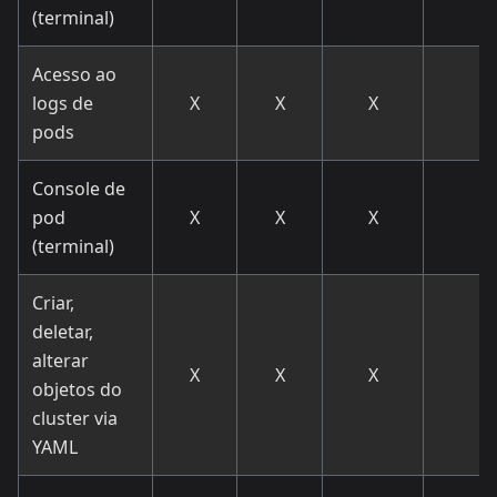
(terminal)
Acesso ao
logs de
X
X
X
pods
Console de
pod
X
X
X
(terminal)
Criar,
deletar,
alterar
X
X
X
objetos do
cluster via
YAML