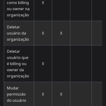
como billing
X
ou owner na
organização
Deletar
usuário da
X
X
organização
Deletar
usuário que
é billing ou
X
owner da
organização
Mudar
permissão
X
X
do usuário