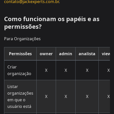
contato@jackexperts.com.br
.
Como funcionam os papéis e as
permissões?
Para Organizações
Permissões
owner
admin
analista
viewe
Criar
X
X
X
X
organização
Listar
organizações
X
X
X
X
em que o
usuário está