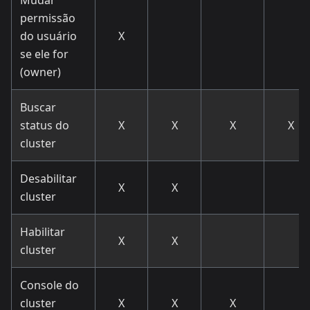
permissão
do usuário
X
se ele for
(owner)
Buscar
status do
X
X
X
X
cluster
Desabilitar
X
X
cluster
Habilitar
X
X
cluster
Console do
cluster
X
X
X